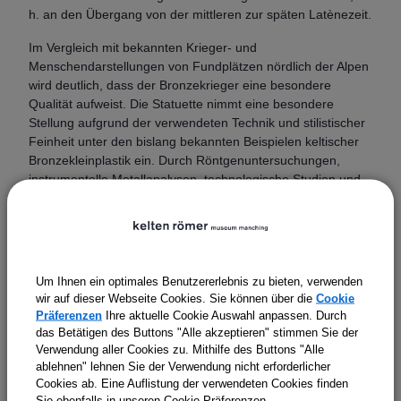
h. an den Übergang von der mittleren zur späten Latènezeit.
Im Vergleich mit bekannten Krieger- und
Menschendarstellungen von Fundplätzen nördlich der Alpen
wird deutlich, dass der Bronzekrieger eine besondere
Qualität aufweist. Die Statuette nimmt eine besondere
Stellung aufgrund der verwendeten Technik und stilistischer
Feinheit unter den bislang bekannten Beispielen keltischer
Bronzekleinplastik ein. Durch Röntgenuntersuchungen,
instrumentelle Metallanalysen, technologische Studien und
die partielle Freilegung der originalen Oberfläche konnten
neue Erkenntnisse über Herstellungstechnik, funktionale
Nutzung und Erhaltungszustand gewonnen werden, die zur
Rekonstruktion der ursprünglichen Erscheinung und zur
Bedeutung dieser außergewöhnlichen Figur beitragen.
Um Ihnen ein optimales Benutzererlebnis zu bieten, verwenden
wir auf dieser Webseite Cookies. Sie können über die
Cookie
Die Dauerausstellung des kelten römer museums ist bis
Präferenzen
Ihre aktuelle Cookie Auswahl anpassen. Durch
zum Beginn des Vortrags geöffnet. Eine Anmeldung zur
das Betätigen des Buttons "Alle akzeptieren" stimmen Sie der
kostenfreien Veranstaltung ist
nicht
erforderlich.
Verwendung aller Cookies zu. Mithilfe des Buttons "Alle
ablehnen" lehnen Sie der Verwendung nicht erforderlicher
Cookies ab. Eine Auflistung der verwendeten Cookies finden
Sie ebenfalls in unseren Cookie Präferenzen.