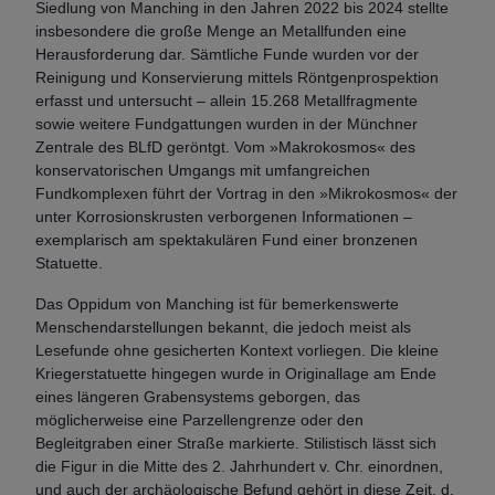
Siedlung von Manching in den Jahren 2022 bis 2024 stellte
insbesondere die große Menge an Metallfunden eine
Herausforderung dar. Sämtliche Funde wurden vor der
Reinigung und Konservierung mittels Röntgenprospektion
erfasst und untersucht – allein 15.268 Metallfragmente
sowie weitere Fundgattungen wurden in der Münchner
Zentrale des BLfD geröntgt. Vom »Makrokosmos« des
konservatorischen Umgangs mit umfangreichen
Fundkomplexen führt der Vortrag in den »Mikrokosmos« der
unter Korrosionskrusten verborgenen Informationen –
exemplarisch am spektakulären Fund einer bronzenen
Statuette.
Das Oppidum von Manching ist für bemerkenswerte
Menschendarstellungen bekannt, die jedoch meist als
Lesefunde ohne gesicherten Kontext vorliegen. Die kleine
Kriegerstatuette hingegen wurde in Originallage am Ende
eines längeren Grabensystems geborgen, das
möglicherweise eine Parzellengrenze oder den
Begleitgraben einer Straße markierte. Stilistisch lässt sich
die Figur in die Mitte des 2. Jahrhundert v. Chr. einordnen,
und auch der archäologische Befund gehört in diese Zeit, d.