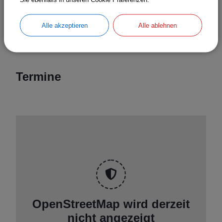
Abbildung: Bronzene Kriegerstatuette nach der
Restaurierung.
Alle akzeptieren
Alle ablehnen
© Bayerisches Landesamt für Denkmalpflege
Termine
OpenStreetMap wird derzeit
nicht angezeigt