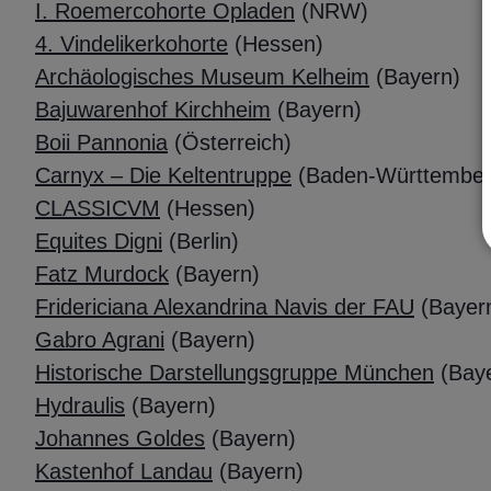
I. Roemercohorte Opladen
(NRW)
4. Vindelikerkohorte
(Hessen)
Archäologisches Museum Kelheim
(Bayern)
Bajuwarenhof Kirchheim
(Bayern)
Boii Pannonia
(Österreich)
Carnyx – Die Keltentruppe
(Baden-Württembe
CLASSICVM
(Hessen)
Equites Digni
(Berlin)
Fatz Murdock
(Bayern)
Fridericiana Alexandrina Navis der FAU
(Bayer
Gabro Agrani
(Bayern)
Historische Darstellungsgruppe München
(Bay
Hydraulis
(Bayern)
Johannes Goldes
(Bayern)
Kastenhof Landau
(Bayern)