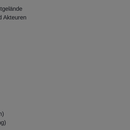
tgelände
d Akteuren
lm)
ng)