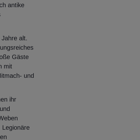
ch antike
s
Jahre alt.
lungsreiches
roße Gäste
n mit
Mitmach- und
en ihr
 und
m Weben
d Legionäre
ten