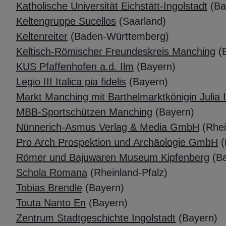
Katholische Universität Eichstätt-Ingolstadt
(Ba
Keltengruppe Sucellos
(Saarland)
Keltenreiter
(Baden-Württemberg)
Keltisch-Römischer Freundeskreis Manching
(
KUS Pfaffenhofen a.d. Ilm
(Bayern)
Legio III Italica pia fidelis
(Bayern)
Markt Manching mit Barthelmarktkönigin Julia I
MBB-Sportschützen Manching
(Bayern)
Nünnerich-Asmus Verlag & Media GmbH
(
Rhei
Pro Arch Prospektion und Archäologie GmbH
(
Römer und Bajuwaren Museum Kipfenberg
(B
Schola Romana
(
Rheinland-Pfalz
)
Tobias Brendle
(Bayern)
Touta Nanto En
(Bayern)
Zentrum Stadtgeschichte Ingolstadt
(Bayern)