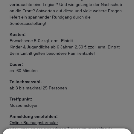
verbrauchte eine Legion? Und wie gelangte der Nachschub
an die Front? Antworten auf diese und viele weitere Fragen
liefert ein spannender Rundgang durch die
Sonderausstellung!
Kosten:
Erwachsene 5 € zzgl. erm. Eintritt
Kinder & Jugendliche ab 6 Jahren
2,50 €
zzgl. erm. Eintritt
Beim Eintritt gelten besondere Familientarife!
Dauer:
ca. 60 Minuten
Teilnehmerzahl:
ab 3 bis maximal 25 Personen
Treffpunkt:
Museumsfoyer
Anmeldung empfohlen:
Online-Buchungsformular
oder unter
museumswerkstatt@museum-manching.de