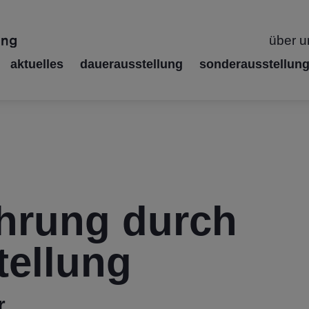
über u
aktuelles
dauerausstellung
sonderausstellun
ührung durch
tellung
r