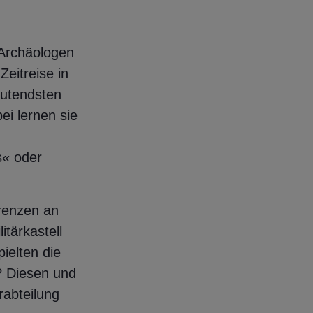
Archäologen
Zeitreise in
eutendsten
ei lernen sie
s« oder
renzen an
tärkastell
ielten die
? Diesen und
abteilung