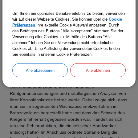
Um Ihnen ein optimales Benutzererlebnis zu bieten, verwenden
wir auf dieser Webseite Cookies. Sie können über die
Cookie
Präferenzen
Ihre aktuelle Cookie Auswahl anpassen. Durch
das Betätigen des Buttons "Alle akzeptieren" stimmen Sie der
Verwendung aller Cookies zu. Mithilfe des Buttons "Alle
ablehnen" lehnen Sie der Verwendung nicht erforderlicher
Cookies ab. Eine Auflistung der verwendeten Cookies finden
Sie ebenfalls in unseren Cookie Präferenzen.
Alle akzeptieren
Alle ablehnen
Stöckl erläuterte zudem, wie die Figur nach
Röntgenuntersuchungen und metallurgischen Analysen von
ihrer Korrosionskruste befreit wurde. Dabei zeigte sich, dass
man sie im sogenannten Wachsauschmelzverfahren im
Bronzevollguss hergestellt hatte und dass das Schwert des
Kriegers fehlerhaft gegossen worden war. Handelt es sich
um eine Fehlproduktion, die ein keltischer Handwerker
entsorgt hatte? Im Anschluss ordnete Stefanie Berg die