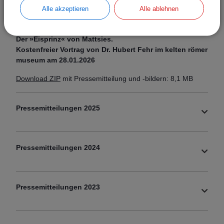
Alle akzeptieren
Alle ablehnen
13.01.2026
Der »Eisprinz« von Mattsies.
Kostenfreier Vortrag von Dr. Hubert Fehr im kelten römer
museum am 28.01.2026
Download ZIP
mit Pressemitteilung und -bildern: 8,1 MB
Pressemitteilungen 2025
Pressemitteilungen 2024
Pressemitteilungen 2023