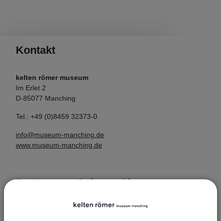
Kontakt
kelten römer museum
Im Erlet 2
D-85077 Manching
Tel.: +49 (0)8459 32373-0
info@museum-manching.de
www.museum-manching.de
Poster zum Science Slam