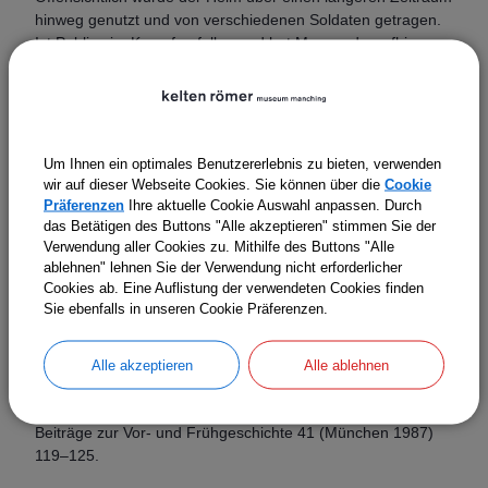
hinweg genutzt und von verschiedenen Soldaten getragen.
Ist Publius im Kampf gefallen und hat Marcus daraufhin
seinen Helm übernommen? Und warum ging der Helm bei
Burlafingen verloren? Der Helm hütet seine Geheimnisse bis
heute – doch die Namen von Publius Aurelius, Marcus
Munatius und dem Zenturio Arabus haben der Zeit getrotzt
und leben weiter.
Um Ihnen ein optimales Benutzererlebnis zu bieten, verwenden
wir auf dieser Webseite Cookies. Sie können über die
Cookie
Markus Strathaus
Präferenzen
Ihre aktuelle Cookie Auswahl anpassen. Durch
das Betätigen des Buttons "Alle akzeptieren" stimmen Sie der
Literatur
Verwendung aller Cookies zu. Mithilfe des Buttons "Alle
ablehnen" lehnen Sie der Verwendung nicht erforderlicher
A. Radnóti, Ein Legionärshelm aus Burlafingen, Landkreis
Cookies ab. Eine Auflistung der verwendeten Cookies finden
Neu-Ulm, in: J. Werner (Hrsg.), Aus Bayerns Frühzeit.
Sie ebenfalls in unseren Cookie Präferenzen.
Festschrift für Friedrich Wagner zum 75. Geburtstag
(München 1962) 151–173.
Alle akzeptieren
Alle ablehnen
M. Mackensen (Hrsg.), Frühkaiserzeitliche Kleinkastelle bei
Nersingen und Burlafingen an der Oberen Donau. Münchner
Beiträge zur Vor- und Frühgeschichte 41 (München 1987)
119–125.