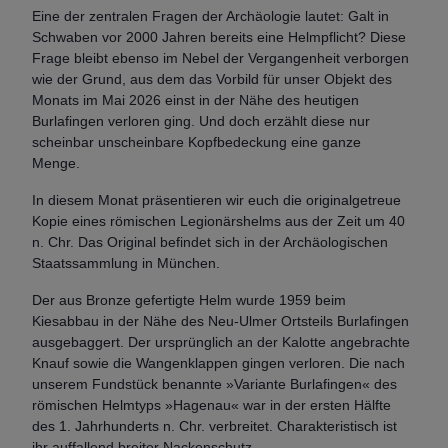
Eine der zentralen Fragen der Archäologie lautet: Galt in
Schwaben vor 2000 Jahren bereits eine Helmpflicht? Diese
Frage bleibt ebenso im Nebel der Vergangenheit verborgen
wie der Grund, aus dem das Vorbild für unser Objekt des
Monats im Mai 2026 einst in der Nähe des heutigen
Burlafingen verloren ging. Und doch erzählt diese nur
scheinbar unscheinbare Kopfbedeckung eine ganze
Menge.
In diesem Monat präsentieren wir euch die originalgetreue
Kopie eines römischen Legionärshelms aus der Zeit um 40
n. Chr. Das Original befindet sich in der Archäologischen
Staatssammlung in München.
Der aus Bronze gefertigte Helm wurde 1959 beim
Kiesabbau in der Nähe des Neu-Ulmer Ortsteils Burlafingen
ausgebaggert. Der ursprünglich an der Kalotte angebrachte
Knauf sowie die Wangenklappen gingen verloren. Die nach
unserem Fundstück benannte »Variante Burlafingen« des
römischen Helmtyps »Hagenau« war in der ersten Hälfte
des 1. Jahrhunderts n. Chr. verbreitet. Charakteristisch ist
ihr auffallend breiter Nackenschutz.