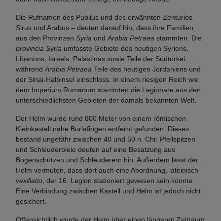
Die Rufnamen des Publius und des erwähnten Zenturios –
Sirus und Arabus – deuten darauf hin, dass ihre Familien
aus den Provinzen
Syria
und
Arabia Petraea
stammten. Die
provincia
Syria
umfasste Gebiete des heutigen Syriens,
Libanons, Israels, Palästinas sowie Teile der Südtürkei,
während
Arabia Petraea
Teile des heutigen Jordaniens und
der Sinai-Halbinsel einschloss. In einem riesigen Reich wie
dem Imperium Romanum stammten die Legionäre aus den
unterschiedlichsten Gebieten der damals bekannten Welt.
Der Helm wurde rund 800 Meter von einem römischen
Kleinkastell nahe Burlafingen entfernt gefunden. Dieses
bestand ungefähr zwischen 40 und 50 n. Chr. Pfeilspitzen
und Schleuderbleie deuten auf eine Besatzung aus
Bogenschützen und Schleuderern hin. Außerdem lässt der
Helm vermuten, dass dort auch eine Abordnung, lateinisch
vexillatio
, der 16. Legion stationiert gewesen sein könnte.
Eine Verbindung zwischen Kastell und Helm ist jedoch nicht
gesichert.
Offensichtlich wurde der Helm über einen längeren Zeitraum