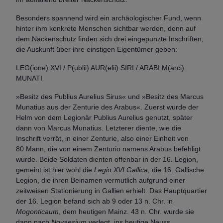
Besonders spannend wird ein archäologischer Fund, wenn
hinter ihm konkrete Menschen sichtbar werden, denn auf
dem Nackenschutz finden sich drei eingepunzte Inschriften,
die Auskunft über ihre einstigen Eigentümer geben:
LEG(ione) XVI / P(ublii) AUR(elii) SIRI / ARABI M(arci)
MUNATI
»Besitz des Publius Aurelius Sirus« und »Besitz des Marcus
Munatius aus der Zenturie des Arabus«. Zuerst wurde der
Helm von dem Legionär Publius Aurelius genutzt, später
dann von Marcus Munatius. Letzterer diente, wie die
Inschrift verrät, in einer Zenturie, also einer Einheit von
80 Mann, die von einem Zenturio namens Arabus befehligt
wurde. Beide Soldaten dienten offenbar in der 16. Legion,
gemeint ist hier wohl die
Legio XVI Gallica
, die 16. Gallische
Legion, die ihren Beinamen vermutlich aufgrund einer
zeitweisen Stationierung in Gallien erhielt. Das Hauptquartier
der 16. Legion befand sich ab 9 oder 13 n. Chr. in
Mogonticaum
, dem heutigen Mainz. 43 n. Chr. wurde sie
dann nach
Novaesium
verlegt, ins heutige Neuss.